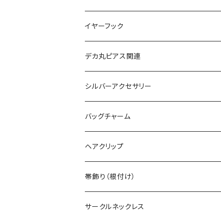
ヴィンテージネックレス
イヤーフック
ヴィンテージピアス
デカ丸ピアス関連
ヴィンテージブレスレット
限定カラー
シルバーアクセサリー
ヴィンテージピンバッジ
常設カラー
シルバーリング
バッグチャーム
デカマルチョーカー
ヴィンテージリング
デカ丸アートピアス
シルバーネックレス
ヘアクリップ
ヴィンテージイヤカフ
デカマルチョーカー
シルバーブレスレット
帯飾り（根付け）
サークルネックレス