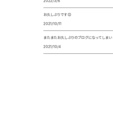
2022/3/6
デカマルチョーカー
お久しぶりです😊
氷ネックレス
2021/10/11
またまたお久しぶりのブログになってしまい
2021/10/4