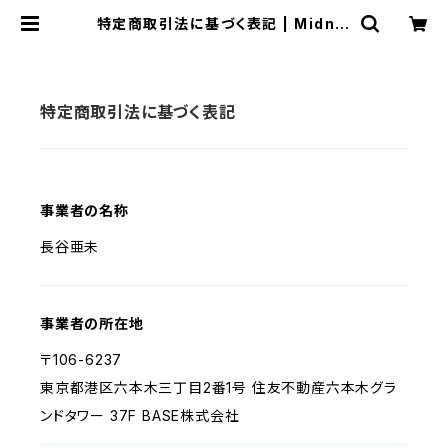
特定商取引法に基づく表記 | Midnig
ht Art Factory 1枚でインテリアに
馴染むアートと、ちょっと尖ったアクセ
サリーのお店
特定商取引法に基づく表記
事業者の名称
長谷亜未
事業者の所在地
〒106-6237
東京都港区六本木三丁目2番1号 住友不動産六本木グラ
ンドタワー 37F BASE株式会社