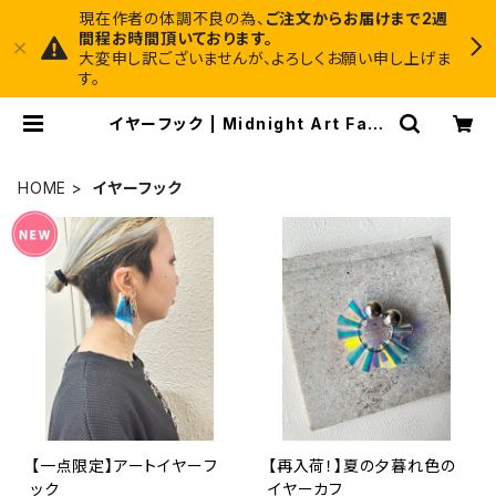
現在作者の体調不良の為、
ご注文からお届けまで2週
間程お時間頂いております。
大変申し訳ございませんが、よろしくお願い申し上げま
す。
イヤーフック | Midnight Art Fact
ory 1枚でインテリアに馴染むアート
と、ちょっと尖ったアクセサリーのお店
HOME
イヤーフック
【一点限定】アートイヤーフ
【再入荷！】夏の夕暮れ色の
ック
イヤーカフ