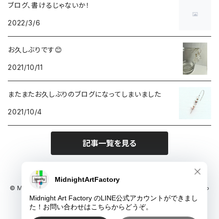
ブログ、書けるじゃないか！
2022/3/6
デカマルチョーカー
お久しぶりです😊
氷ネックレス
2021/10/11
またまたお久しぶりのブログになってしまいました
2021/10/4
記事一覧を見る
© Midnight Art Factory 1枚でインテリアに馴染むアートと、ちょっと尖っ
たアクセサリーのお店
Powered by