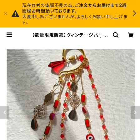
現在作者の体調不良の為、
ご注文からお届けまで2週
間程お時間頂いております。
大変申し訳ございませんが、よろしくお願い申し上げま
す。
【数量限定販売】ヴィンテージパーツ
をふんだんに使ったイヤーフック | Mi
dnight Art Factory 1枚でインテリ
アに馴染むアートと、ちょっと尖ったア
クセサリーのお店