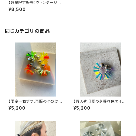
【数量限定販売】ヴィンテージパ
ーツをふんだんに使ったイヤー
¥8,500
フック
同じカテゴリの商品
【限定一個ずつ、再販の予定はご
【再入荷！】夏の夕暮れ色のイヤ
ざいません】カラフルイヤカフ
ーカフ
¥5,200
¥5,200