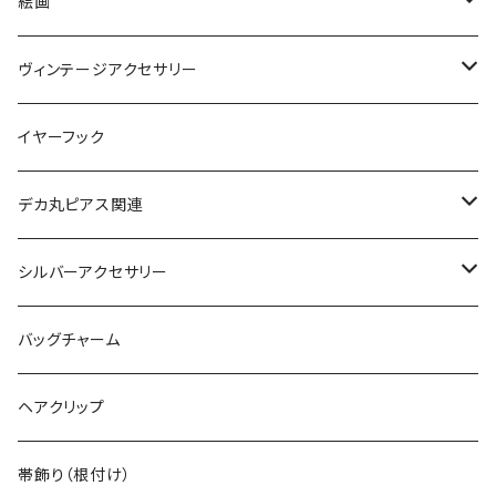
絵画
絵画ピアス
ヴィンテージアクセサリー
ヴィンテージネックレス
イヤーフック
ヴィンテージピアス
デカ丸ピアス関連
ヴィンテージブレスレット
限定カラー
シルバーアクセサリー
ヴィンテージピンバッジ
常設カラー
シルバーリング
バッグチャーム
デカマルチョーカー
ヴィンテージリング
デカ丸アートピアス
シルバーネックレス
ヘアクリップ
ヴィンテージイヤカフ
デカマルチョーカー
シルバーブレスレット
帯飾り（根付け）