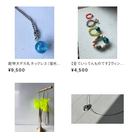
超特大デカ丸ネックレス（蛍光ブ
【全ていってんものです】ヴィンテ
ルー）
ージビーズで作ったビーズリン
¥9,500
¥4,500
グ