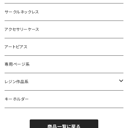
サークルネックレス
アクセサリーケース
アートピアス
専用ページ系
レジン作品系
レジンリング
キーホルダー
レジンピアス
商品一覧に戻る