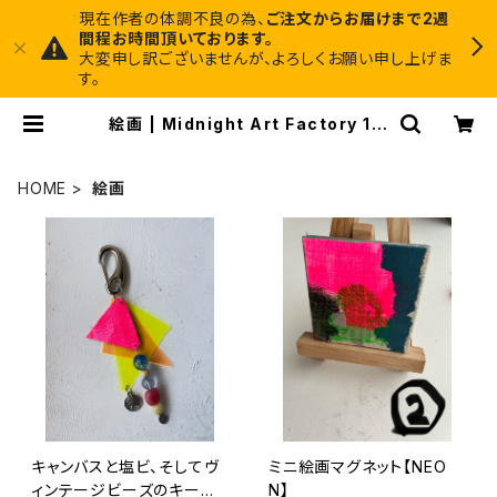
現在作者の体調不良の為、
ご注文からお届けまで2週
間程お時間頂いております。
大変申し訳ございませんが、よろしくお願い申し上げま
す。
絵画 | Midnight Art Factory 1枚
でインテリアに馴染むアートと、ちょっ
と尖ったアクセサリーのお店
HOME
絵画
キャンバスと塩ビ、そしてヴ
ミニ絵画マグネット【NEO
ィンテージビーズのキーホ
N】