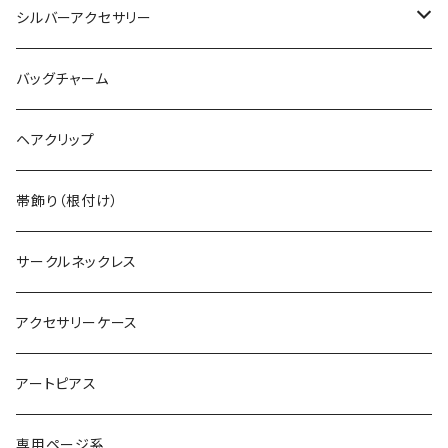
ヴィンテージブレスレット
限定カラー
シルバーアクセサリー
ヴィンテージピンバッジ
常設カラー
シルバーリング
バッグチャーム
デカマルチョーカー
ヴィンテージリング
デカ丸アートピアス
シルバーネックレス
ヘアクリップ
ヴィンテージイヤカフ
デカマルチョーカー
シルバーブレスレット
帯飾り（根付け）
サークルネックレス
アクセサリーケース
アートピアス
専用ページ系