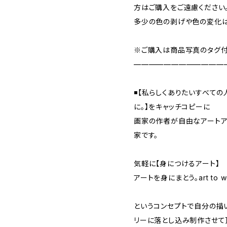
方はご購入をご遠慮ください
多少の色の剥げや色の変化は
※ご購入は商品写真のタグ付
————————————
◾️【私らしくありたいすべて
に。】をキャッチコピーに
画家の作者が自由なアートア
家です。
気軽に【身につけるアート】
アートを身にまとう。art to w
というコンセプトで自分の描
リーに落とし込み制作させて