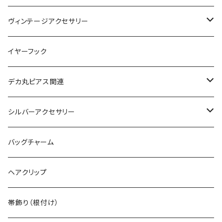
絵画ピアス
ヴィンテージアクセサリー
ヴィンテージネックレス
イヤーフック
ヴィンテージピアス
デカ丸ピアス関連
ヴィンテージブレスレット
限定カラー
シルバーアクセサリー
ヴィンテージピンバッジ
常設カラー
シルバーリング
バッグチャーム
デカマルチョーカー
ヴィンテージリング
デカ丸アートピアス
シルバーネックレス
ヘアクリップ
ヴィンテージイヤカフ
デカマルチョーカー
シルバーブレスレット
帯飾り（根付け）