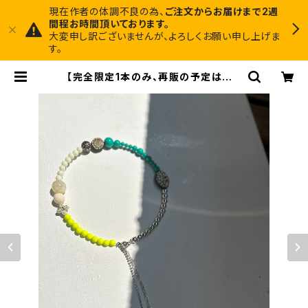
現在作者の体調不良の為、
ご注文からお届けまで2週
間程お時間頂いております。
大変申し訳ございませんが、よろしくお願い申し上げま
す。
【完全限定1本のみ、再販の予定はあり
ません】ヴィンテージパーツで作った
丸型3wayネックレス【3股】 | Midni
ght Art Factory 1枚でインテリア
に馴染むアートと、ちょっと尖ったアク
セサリーのお店