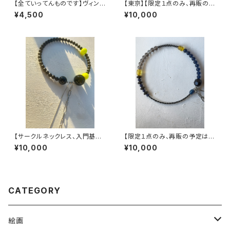
【全ていってんものです】ヴィンテ
【東京】【限定１点のみ、再販の予
ージビーズで作ったビーズリン
定はありません】ヴィンテージパ
¥4,500
¥10,000
グ
ーツで作った丸型3wayネック
レス【3股】
【サークルネックレス、入門基本
【限定１点のみ、再販の予定はあ
セット】ヴィンテージパーツで作
りません】ヴィンテージパーツで
¥10,000
¥10,000
った丸型3wayネックレス【3股】
作った丸型3wayネックレス【3
股】
CATEGORY
絵画