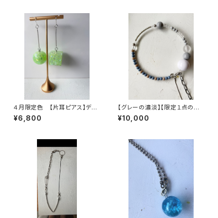
４月限定色 【片耳ピアス】デカ
【グレーの濃淡】【限定１点のみ、
マル、デカシカク 薄グリーン
再販の予定はありません】ヴィン
¥6,800
¥10,000
テージパーツで作った丸型3wa
yネックレス【3股】