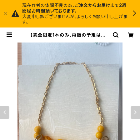
現在作者の体調不良の為、
ご注文からお届けまで2週
間程お時間頂いております。
大変申し訳ございませんが、よろしくお願い申し上げま
す。
【完全限定1本のみ、再販の予定はあり
ません】ヴィンテージパーツで作った
ネックレス | Midnight Art Facto
ry 1枚でインテリアに馴染むアートと、
ちょっと尖ったアクセサリーのお店