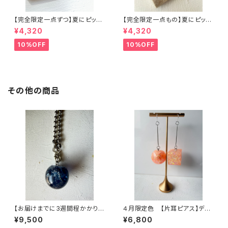
【完全限定一点ずつ】夏にピッタ
【完全限定一点もの】夏にピッタ
リウネウネアシンメトリーピアス
リアクリルアートピアス
¥4,320
¥4,320
10%OFF
10%OFF
その他の商品
【お届けまでに3週間程かかりま
４月限定色 【片耳ピアス】デカ
す】デカマルクリアバブルネック
マル デカシカクピアス （淡い
¥9,500
¥6,800
レス【濃紺】
オレンジピンク）