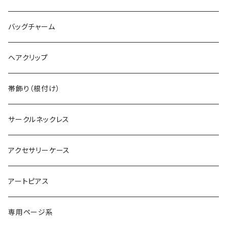
ヴィンテージピンバッジ
常設カラー
シルバーリング
バッグチャーム
デカマルチョーカー
ヴィンテージリング
デカ丸アートピアス
シルバーネックレス
ヘアクリップ
ヴィンテージイヤカフ
デカマルチョーカー
シルバーブレスレット
帯飾り（根付け）
サークルネックレス
アクセサリーケース
アートピアス
専用ページ系