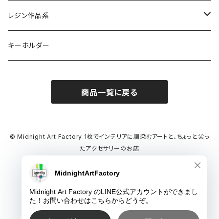
レジン作品系
レジンリング
キーホルダー
レジンピアス
商品一覧に戻る
レジンネックレス
デカマルチョーカー
© Midnight Art Factory 1枚でインテリアに馴染むアートと、ちょっと尖っ
たアクセサリーのお店
氷ネックレス
Powered by