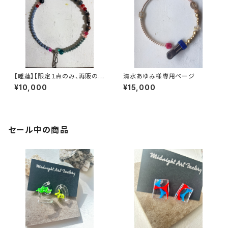
【睡蓮】【限定１点のみ、再販の予
清水あゆみ様専用ページ
定はありません】ヴィンテージパ
¥10,000
¥15,000
ーツで作った丸型3wayネック
レス【3股】
セール中の商品