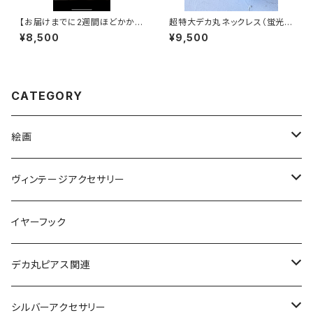
【お届けまでに2週間ほどかかり
超特大デカ丸ネックレス（蛍光ブ
ます】使い方何通り？？ ガチャ
ルー）
¥8,500
¥9,500
ガチャ自分でカスタム出来るネッ
クレス
CATEGORY
絵画
絵画ピアス
ヴィンテージアクセサリー
ヴィンテージネックレス
イヤーフック
ヴィンテージピアス
デカ丸ピアス関連
ヴィンテージブレスレット
限定カラー
シルバーアクセサリー