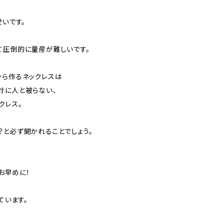
愛いです。
て圧倒的に量産が難しいです。
から作るネックレスは
対に人と被らない、
クレス。
？と必ず聞かれることでしょう。
お早めに！
ています。