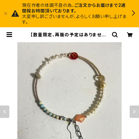
現在作者の体調不良の為、
ご注文からお届けまで2週
間程お時間頂いております。
大変申し訳ございませんが、よろしくお願い申し上げま
す。
【数量限定、再販の予定はありません】
ヴィンテージパーツで作った丸型3wa
yネックレス【3股】 | Midnight Art
Factory 1枚でインテリアに馴染むア
ートと、ちょっと尖ったアクセサリーの
お店