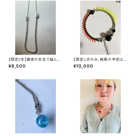
【限定2本】画家が本気で組んだ
【限定１点のみ、再販の予定はあ
ネックレス
りません】ヴィンテージパーツで
¥8,500
¥10,000
作った丸型3wayネックレス【3
股】