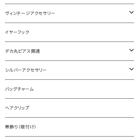
絵画ピアス
ヴィンテージアクセサリー
ヴィンテージネックレス
イヤーフック
ヴィンテージピアス
デカ丸ピアス関連
ヴィンテージブレスレット
限定カラー
シルバーアクセサリー
ヴィンテージピンバッジ
常設カラー
シルバーリング
バッグチャーム
デカマルチョーカー
ヴィンテージリング
デカ丸アートピアス
シルバーネックレス
ヘアクリップ
ヴィンテージイヤカフ
デカマルチョーカー
シルバーブレスレット
帯飾り（根付け）