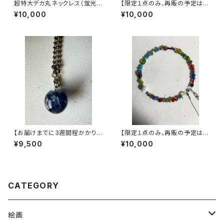
超特大デカ丸ネックレス（蛍光ブ
【限定１点のみ、再販の予定はあ
ルー）
りません】ヴィンテージパーツで
¥10,000
¥10,000
作った丸型3wayネックレス【3
股】
【お届けまでに3週間程かかりま
【限定１点のみ、再販の予定はあ
す】デカマルクリアバブルネック
りません】ヴィンテージパーツで
¥9,500
¥10,000
レス【濃紺】
作った丸型3wayネックレス【3
股】
CATEGORY
絵画