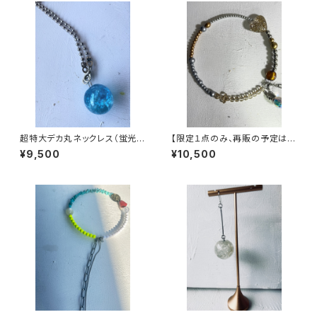
超特大デカ丸ネックレス（蛍光ブ
【限定１点のみ、再販の予定はあ
ルー）
りません】ヴィンテージパーツで
¥9,500
¥10,500
作った丸型3wayネックレス【3
股】