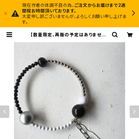
現在作者の体調不良の為、
ご注文からお届けまで2週
間程お時間頂いております。
大変申し訳ございませんが、よろしくお願い申し上げま
す。
【数量限定、再販の予定はありません】
ヴィンテージパーツで作った丸型3wa
yネックレス【3股】 | Midnight Art
Factory 1枚でインテリアに馴染むア
ートと、ちょっと尖ったアクセサリーの
お店