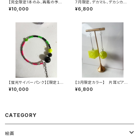
【完全限定1本のみ、再販の予定
7月限定、デカマル、デカシカク
はありません】ヴィンテージパー
ピアス 【クリアバブルピアス】
¥10,000
¥6,800
ツで作った丸型3wayネックレス
【SACHIKO】
【3股】
【蛍光サイバーパンク】【限定１点
【3月限定カラー】 片耳ピア
のみ、再販の予定はありません】
ス デカマルとデカシカク ネ
¥10,000
¥6,800
ヴィンテージパーツで作った丸
オンイエロー
型3wayネックレス【3股】
CATEGORY
絵画