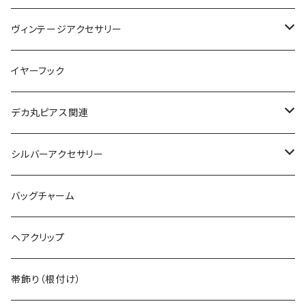
絵画ピアス
ヴィンテージアクセサリー
ヴィンテージネックレス
イヤーフック
ヴィンテージピアス
デカ丸ピアス関連
ヴィンテージブレスレット
限定カラー
シルバーアクセサリー
ヴィンテージピンバッジ
常設カラー
シルバーリング
バッグチャーム
デカマルチョーカー
ヴィンテージリング
デカ丸アートピアス
シルバーネックレス
ヘアクリップ
ヴィンテージイヤカフ
デカマルチョーカー
シルバーブレスレット
帯飾り（根付け）