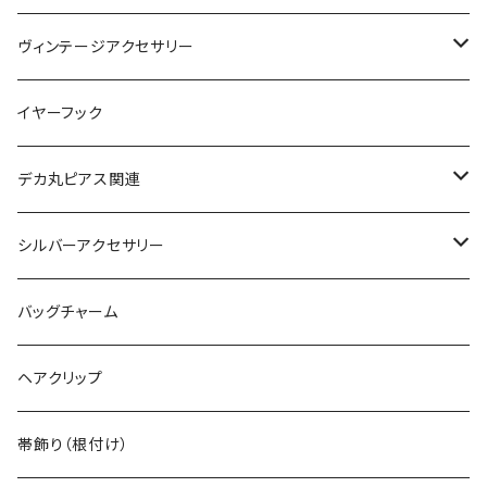
絵画ピアス
ヴィンテージアクセサリー
ヴィンテージネックレス
イヤーフック
ヴィンテージピアス
デカ丸ピアス関連
ヴィンテージブレスレット
限定カラー
シルバーアクセサリー
ヴィンテージピンバッジ
常設カラー
シルバーリング
バッグチャーム
デカマルチョーカー
ヴィンテージリング
デカ丸アートピアス
シルバーネックレス
ヘアクリップ
ヴィンテージイヤカフ
デカマルチョーカー
シルバーブレスレット
帯飾り（根付け）