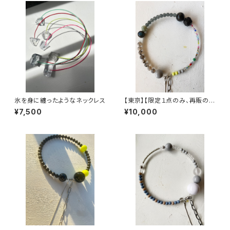
氷を身に纏ったようなネックレス
【東京】【限定１点のみ、再販の予
定はありません】ヴィンテージパ
¥7,500
¥10,000
ーツで作った丸型3wayネック
レス【3股】