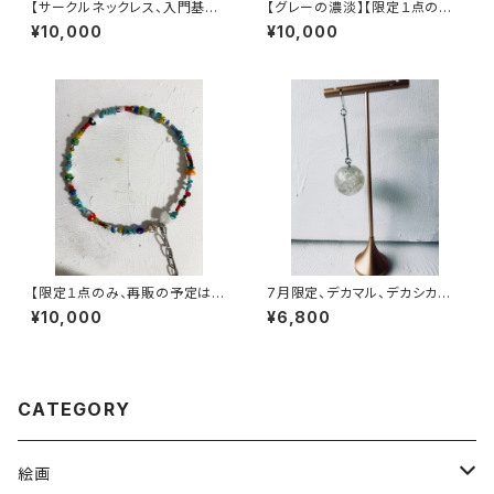
【サークルネックレス、入門基本
【グレーの濃淡】【限定１点のみ、
セット】ヴィンテージパーツで作
再販の予定はありません】ヴィン
¥10,000
¥10,000
った丸型3wayネックレス【3股】
テージパーツで作った丸型3wa
yネックレス【3股】
【限定１点のみ、再販の予定はあ
7月限定、デカマル、デカシカク
りません】ヴィンテージパーツで
ピアス 【クリアバブルピアス】
¥10,000
¥6,800
作った丸型3wayネックレス【3
【SACHIKO】
股】
CATEGORY
絵画