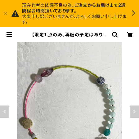
現在作者の体調不良の為、
ご注文からお届けまで2週
間程お時間頂いております。
大変申し訳ございませんが、よろしくお願い申し上げま
す。
【限定１点のみ、再販の予定はありま
せん】ヴィンテージパーツで作った丸
型3wayネックレス【3股】 | Midnig
ht Art Factory 1枚でインテリアに
馴染むアートと、ちょっと尖ったアクセ
サリーのお店