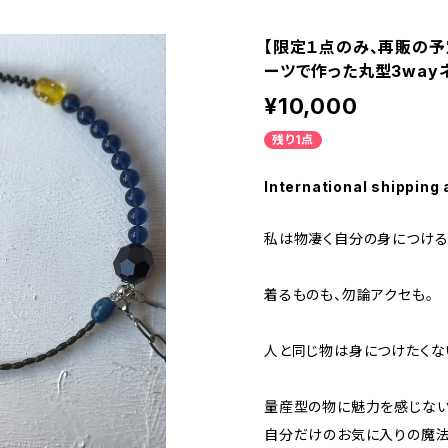
【限定１点のみ、再販の予
ーツで作った丸型3way
¥10,000
残り1点
International shipping 
私は物凄く自分の身につける
着るものも、勿論アクセも。
人と同じ物は身につけたくな
量産型の物に魅力を感じない
自分だけのお気に入りの魔法