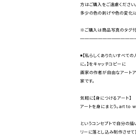
方はご購入をご遠慮ください
多少の色の剥げや色の変化は
※ご購入は商品写真のタグ付
————————————
◾️【私らしくありたいすべて
に。】をキャッチコピーに
画家の作者が自由なアートア
家です。
気軽に【身につけるアート】
アートを身にまとう。art to w
というコンセプトで自分の描
リーに落とし込み制作させて