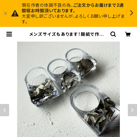
現在作者の体調不良の為、
ご注文からお届けまで2週
間程お時間頂いております。
大変申し訳ございませんが、よろしくお願い申し上げま
す。
メンズサイズもあります！錫紙で作った
リング【金属アレルギーでも金属の指
輪着けたいんじゃー!】 | Midnight A
rt Factory 1枚でインテリアに馴染
むアートと、ちょっと尖ったアクセサリ
ーのお店