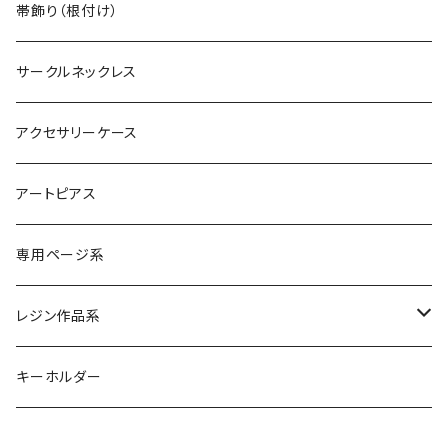
ヴィンテージイヤカフ
デカマルチョーカー
シルバーブレスレット
帯飾り（根付け）
サークルネックレス
アクセサリーケース
アートピアス
専用ページ系
レジン作品系
レジンリング
キーホルダー
レジンピアス