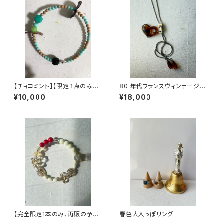
【チョコミント】【限定１点のみ、
80.年代フランスヴィンテージ
再販の予定はありません】ヴィン
ループタイハートネックレス
¥10,000
¥18,000
テージパーツで作った丸型3wa
yネックレス【3股】
【完全限定1本のみ、再販の予定
春色大人っぽリング