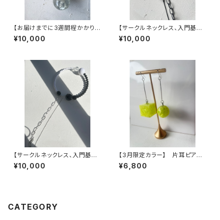
【お届けまでに3週間程かかりま
【サークルネックレス、入門基本
す】デカマル特大クリアバブルネ
セット】ヴィンテージパーツで作
¥10,000
¥10,000
ックレス【SACHIKO】
った丸型3wayネックレス【3股】
【サークルネックレス、入門基本
【3月限定カラー】 片耳ピア
セット】ヴィンテージパーツで作
ス デカマルとデカシカク ネ
¥10,000
¥6,800
った丸型3wayネックレス【3股】
オンイエロー
CATEGORY