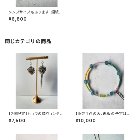
メンズサイズもあります！錫紙で
作ったリング【金属アレルギーで
¥6,800
も金属の指輪着けたいんじゃ
ー!】
同じカテゴリの商品
【2個限定】ヒョウの顔ヴィンテー
【限定１点のみ、再販の予定はあ
ジピアス
りません】ヴィンテージパーツで
¥7,500
¥10,000
作った丸型3wayネックレス【3