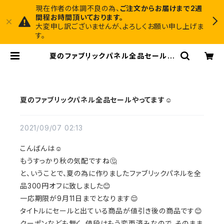
現在作者の体調不良の為、
ご注文からお届けまで2週
間程お時間頂いております。
大変申し訳ございませんが、よろしくお願い申し上げま
す。
夏のファブリックパネル全品セールや
ってます☺︎ | Midnight Art Factor
y 1枚でインテリアに馴染むアートと、
ちょっと尖ったアクセサリーのお店
夏のファブリックパネル全品セールやってます☺︎
2021/09/07 02:13
こんばんは☺︎
もうすっかり秋の気配ですね🤔
と、いうことで、夏の為に作りましたファブリックパネルを全
品300円オフに致しました😊
一応期限が9月11日までとなります😌
タイトルにセールと出ている商品が値引き後の商品です😊
クーポンなども無く、値段はもう変更済みなので、そのまま