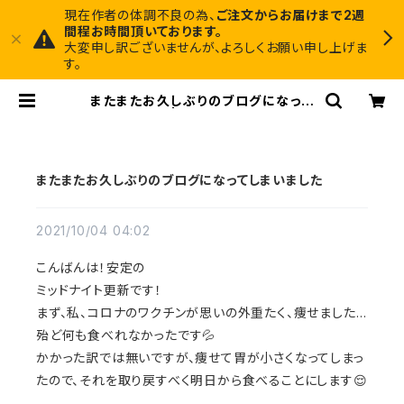
現在作者の体調不良の為、
ご注文からお届けまで2週
間程お時間頂いております。
大変申し訳ございませんが、よろしくお願い申し上げま
す。
またまたお久しぶりのブログになって
しまいました | Midnight Art Fact
ory 1枚でインテリアに馴染むアート
と、ちょっと尖ったアクセサリーのお店
またまたお久しぶりのブログになってしまいました
2021/10/04 04:02
こんばんは！安定の
ミッドナイト更新です！
まず、私、コロナのワクチンが思いの外重たく、痩せました…
殆ど何も食べれなかったです💦
かかった訳では無いですが、痩せて胃が小さくなってしまっ
たので、それを取り戻すべく明日から食べることにします😌