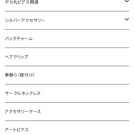
ヴィンテージピアス
デカ丸ピアス関連
ヴィンテージブレスレット
限定カラー
シルバーアクセサリー
ヴィンテージピンバッジ
常設カラー
シルバーリング
バッグチャーム
デカマルチョーカー
ヴィンテージリング
デカ丸アートピアス
シルバーネックレス
ヘアクリップ
ヴィンテージイヤカフ
デカマルチョーカー
シルバーブレスレット
帯飾り（根付け）
サークルネックレス
アクセサリーケース
アートピアス