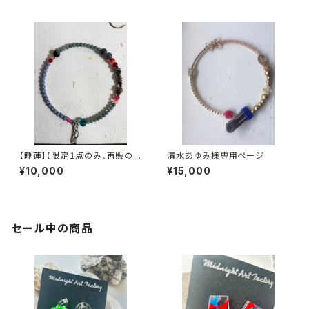
股】
【睡蓮】【限定１点のみ、再販の予
清水あゆみ様専用ページ
定はありません】ヴィンテージパ
¥10,000
¥15,000
ーツで作った丸型3wayネック
レス【3股】
セール中の商品