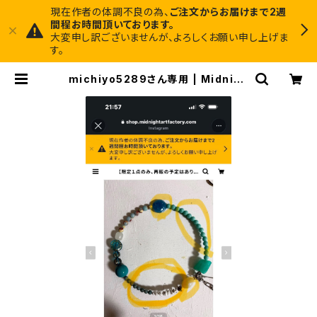
現在作者の体調不良の為、
ご注文からお届けまで2週
間程お時間頂いております。
大変申し訳ございませんが、よろしくお願い申し上げま
す。
michiyo5289さん専用 | Midnigh
t Art Factory 1枚でインテリアに馴
染むアートと、ちょっと尖ったアクセサ
リーのお店