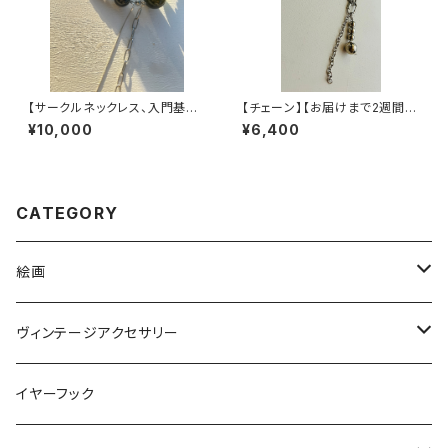
【サークルネックレス、入門基本
【チェーン】【お届けまで2週間ほ
セット】ヴィンテージパーツで作
どかかります】
¥10,000
¥6,400
った丸型3wayネックレス【3股】
CATEGORY
絵画
絵画ピアス
ヴィンテージアクセサリー
ヴィンテージネックレス
イヤーフック