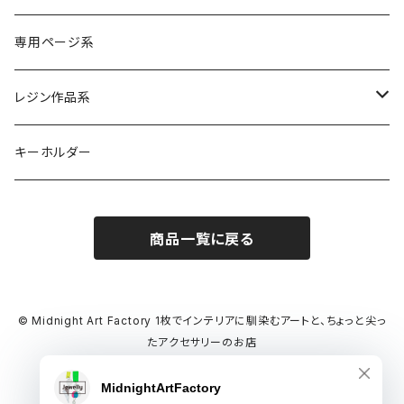
専用ページ系
レジン作品系
レジンリング
キーホルダー
レジンピアス
商品一覧に戻る
レジンネックレス
デカマルチョーカー
© Midnight Art Factory 1枚でインテリアに馴染むアートと、ちょっと尖っ
たアクセサリーのお店
氷ネックレス
Powered by