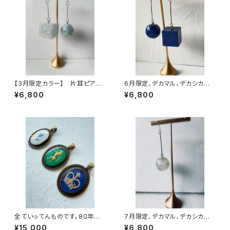
【3月限定カラー】 片耳ピア
6月限定、デカマル、デカシカク
ス デカマルとデカシカク ホ
片耳ピアス 【漫画NANAのオ
¥6,800
¥6,800
ワイトホロレインボー
マージュピアス】【TAKUMI】
全ていってんものです。80年代
7月限定、デカマル、デカシカク
イギリスヴィンテージネックレス
ピアス 【クリアバブルピアス】
¥15,000
¥6,800