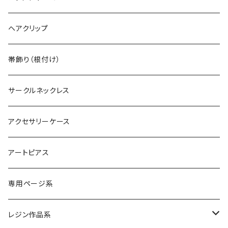
デカマルチョーカー
ヴィンテージリング
デカ丸アートピアス
シルバーネックレス
ヘアクリップ
ヴィンテージイヤカフ
デカマルチョーカー
シルバーブレスレット
帯飾り（根付け）
サークルネックレス
アクセサリーケース
アートピアス
専用ページ系
レジン作品系