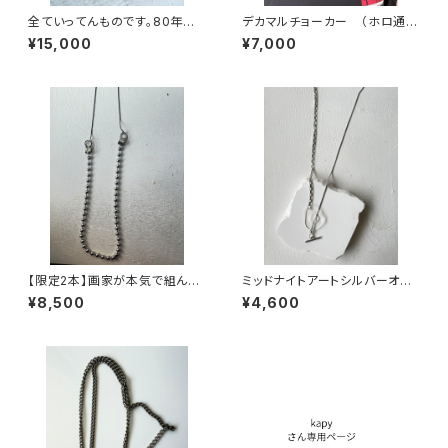
全ていってんものです。80年代
デカマルチョーカー （ホロ通
イギリスヴィンテージネックレス
常）
¥15,000
¥7,000
【限定2本】画家が本気で組んだ
ミッドナイトアートシルバーオリ
ネックレス
ジナルネックレス【クリアマンテ
¥8,500
¥4,600
ルネックレス】