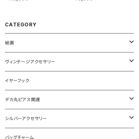
【SACHIKO】
CATEGORY
絵画
絵画ピアス
ヴィンテージアクセサリー
ヴィンテージネックレス
イヤーフック
ヴィンテージピアス
デカ丸ピアス関連
ヴィンテージブレスレット
限定カラー
シルバーアクセサリー
ヴィンテージピンバッジ
常設カラー
シルバーリング
バッグチャーム