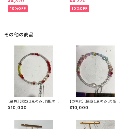
¥4,320
¥4,320
10%OFF
10%OFF
その他の商品
【金魚】【限定１点のみ、再販の予
【カキ氷】【限定１点のみ、再販の
定はありません】ヴィンテージパ
予定はありません】ヴィンテージ
¥10,000
¥10,000
ーツで作った丸型3wayネック
パーツで作った丸型3wayネッ
レス【3股】
クレス【3股】